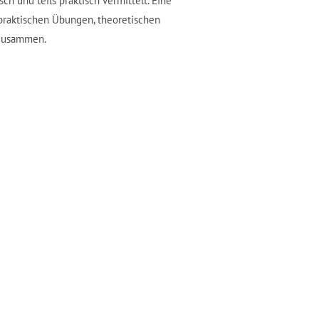
ch und teils praktisch vermittelt. Eine
 praktischen Übungen, theoretischen
 zusammen.