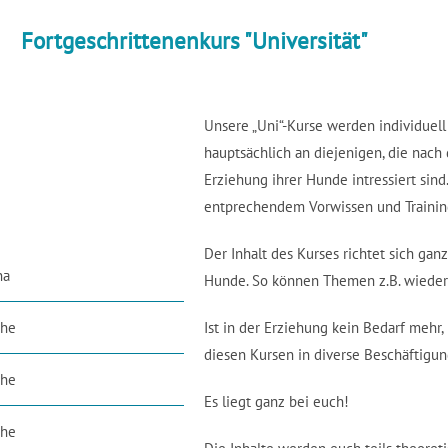
Fortgeschrittenenkurs "Universität"
Unsere „Uni“-Kurse werden individuell
hauptsächlich an diejenigen, die nac
Erziehung ihrer Hunde intressiert sin
entprechendem Vorwissen und Training
Der Inhalt des Kurses richtet sich ga
na
Hunde. So können Themen z.B. wiederh
che
Ist in der Erziehung kein Bedarf mehr,
diesen Kursen in diverse Beschäftigu
che
Es liegt ganz bei euch!
che